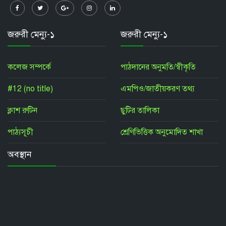
জরুরী মেন্যু-১
জরুরী মেন্যু-১
কলেজ সম্পর্কে
পাঠদানের অনুমতি/স্বীকৃতি
#12 (no title)
এমপিও/জাতীয়করণ তথ্য
ক্লাশ রুটিন
ছুটির তালিকা
পাঠ্যসূচী
শ্রেণিভিত্তিক অনুমোদিত শাখা
অবস্থান