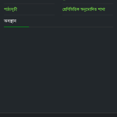
পাঠ্যসূচী
শ্রেণিভিত্তিক অনুমোদিত শাখা
অবস্থান