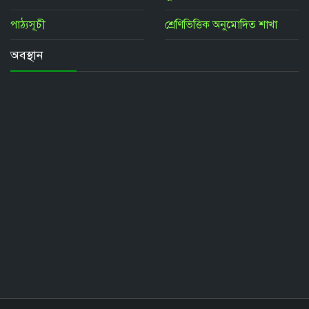
পাঠ্যসূচী
শ্রেণিভিত্তিক অনুমোদিত শাখা
অবস্থান