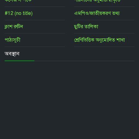
কলেজ সম্পর্কে
পাঠদানের অনুমতি/স্বীকৃতি
#12 (no title)
এমপিও/জাতীয়করণ তথ্য
ক্লাশ রুটিন
ছুটির তালিকা
পাঠ্যসূচী
শ্রেণিভিত্তিক অনুমোদিত শাখা
অবস্থান