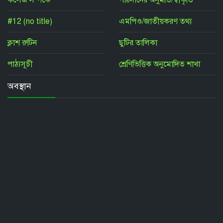
কলেজ সম্পর্কে
পাঠদানের অনুমতি/স্বীকৃতি
#12 (no title)
এমপিও/জাতীয়করণ তথ্য
ক্লাশ রুটিন
ছুটির তালিকা
পাঠ্যসূচী
শ্রেণিভিত্তিক অনুমোদিত শাখা
অবস্থান