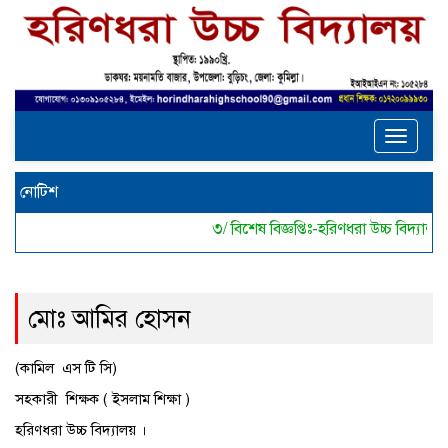
Toggle
navigat
নোটিশ
৩/ বিশেষ বিজ্ঞপ্তিঃ-হরিণধরা উচ্চ বিদ্য
মোঃ আমির হোসন
(কামিল এস টি সি)
সহকারী শিক্ষক ( ইসলাম শিক্ষা )
হরিণধরা উচ্চ বিদ্যালয় ।