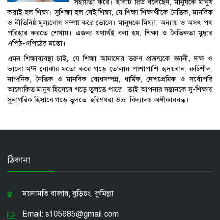
সহায়তা করে। হার্বাট রিড বলেছেন, মানুষকে মানুষ
করাই হল শিক্ষা। সুশিক্ষা হল সেই শিক্ষা, যে শিক্ষা শিক্ষার্থীকে নৈতিক, মানবিক
ও নীতিনিষ্ঠ মূল্যবোধ সম্পন্ন করে তোলে। মানুষকে মিথ্যা, অন্যায় ও অসৎ পথ
পরিহার করতে শেখায়। এজন্য যথার্থই বলা হয়, শিক্ষা ও নৈতিকতা মুদ্রার
এপিঠ-ওপিঠের মতো।
এমন শিক্ষাব্যবস্থা চাই, যে শিক্ষা আমাদের তরুণ প্রজন্মকে জ্ঞানী, দক্ষ ও
ভালো-মন্দ বোঝার মতো করে গড়ে তোলার পাশাপাশি হৃদয়বান, রুচিশীল,
নান্দনিক, নৈতিক ও মানবিক বোধসম্পন্ন, ধার্মিক, দেশপ্রেমিক ও সর্বোপরি
আলোকিত মানুষ হিসেবে গড়ে তুলতে পারে। তাই আপনার সন্তানকে সু-শিক্ষায়
সুনাগরিক হিসাবে গড়ে তুলতে হরিণধরা উচ্চ বিদ্যালয় অঙ্গীকারবদ্ধ।
ঠিকানা
ময়নামতি বাজার, বুড়িচং, কুমিল্লা
Email: s105685@gmail.com