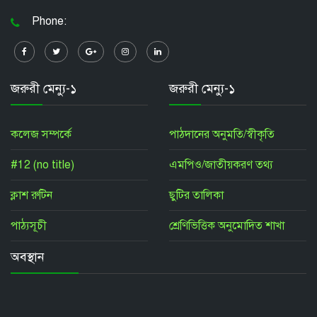
Phone:
জরুরী মেন্যু-১
জরুরী মেন্যু-১
কলেজ সম্পর্কে
পাঠদানের অনুমতি/স্বীকৃতি
#12 (no title)
এমপিও/জাতীয়করণ তথ্য
ক্লাশ রুটিন
ছুটির তালিকা
পাঠ্যসূচী
শ্রেণিভিত্তিক অনুমোদিত শাখা
অবস্থান