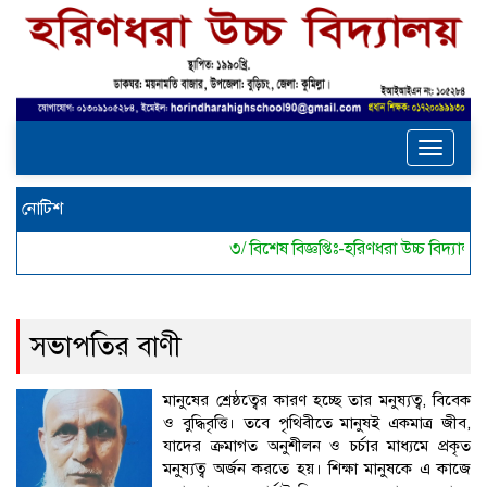
Toggle
navigat
নোটিশ
৩/ বিশেষ বিজ্ঞপ্তিঃ-হরিণধরা উচ্চ বিদ্য
সভাপতির বাণী
মানুষের শ্রেষ্ঠত্বের কারণ হচ্ছে তার মনুষ্যত্ব, বিবেক
ও বুদ্ধিবৃত্তি। তবে পৃথিবীতে মানুষই একমাত্র জীব,
যাদের ক্রমাগত অনুশীলন ও চর্চার মাধ্যমে প্রকৃত
মনুষ্যত্ব অর্জন করতে হয়। শিক্ষা মানুষকে এ কাজে