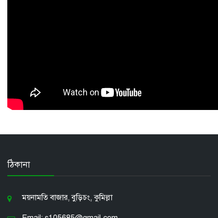
ঠিকানা
ময়নামতি বাজার, বুড়িচং, কুমিল্লা