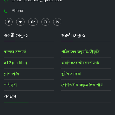
Email: s105685@gmail.com
Phone:
জরুরী মেন্যু-১
জরুরী মেন্যু-১
কলেজ সম্পর্কে
পাঠদানের অনুমতি/স্বীকৃতি
#12 (no title)
এমপিও/জাতীয়করণ তথ্য
ক্লাশ রুটিন
ছুটির তালিকা
পাঠ্যসূচী
শ্রেণিভিত্তিক অনুমোদিত শাখা
অবস্থান